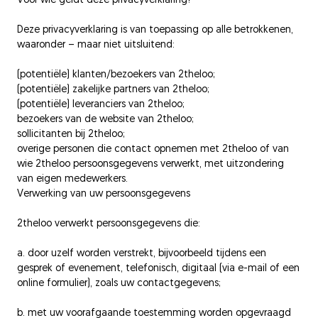
Voor wie geldt deze privacyverklaring?
News & Media
Deze privacyverklaring is van toepassing op alle betrokkenen,
waaronder – maar niet uitsluitend:
Contact / FAQ
(potentiële) klanten/bezoekers van 2theloo;
(potentiële) zakelijke partners van 2theloo;
(potentiële) leveranciers van 2theloo;
TAAL
bezoekers van de website van 2theloo;
sollicitanten bij 2theloo;
EN
NL
FR
DE
ES
overige personen die contact opnemen met 2theloo of van
wie 2theloo persoonsgegevens verwerkt, met uitzondering
van eigen medewerkers.
Verwerking van uw persoonsgegevens
Follow us
2theloo verwerkt persoonsgegevens die:
Instagram
LinkedIn
a. door uzelf worden verstrekt, bijvoorbeeld tijdens een
Youtube
Twitter
gesprek of evenement, telefonisch, digitaal (via e-mail of een
online formulier), zoals uw contactgegevens;
Facebook
b. met uw voorafgaande toestemming worden opgevraagd