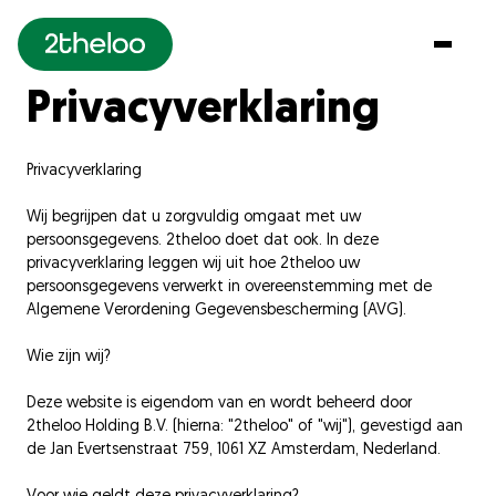
Privacyverklaring
MENU
Home
Privacyverklaring
Concept
Wij begrijpen dat u zorgvuldig omgaat met uw
Locaties
persoonsgegevens. 2theloo doet dat ook. In deze
privacyverklaring leggen wij uit hoe 2theloo uw
Vouchers
persoonsgegevens verwerkt in overeenstemming met de
Algemene Verordening Gegevensbescherming (AVG).
Klantenservice
Wie zijn wij?
Over Ons
Deze website is eigendom van en wordt beheerd door
2theloo Holding B.V. (hierna: "2theloo" of "wij"), gevestigd aan
Ons Team
de Jan Evertsenstraat 759, 1061 XZ Amsterdam, Nederland.
Werken bij