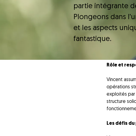
partie intégrante d
Plongeons dans l'un
et les aspects uniq
fantastique.
Rôle et respo
Vincent assume
opérations st
exploités par
structure sol
fonctionnemen
Les défis du 