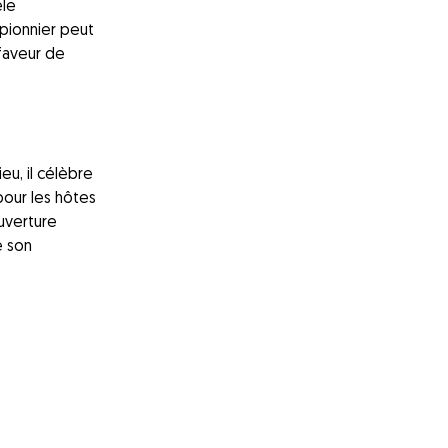
èle
pionnier peut
faveur de
eu, il célèbre
our les hôtes
uverture
e son