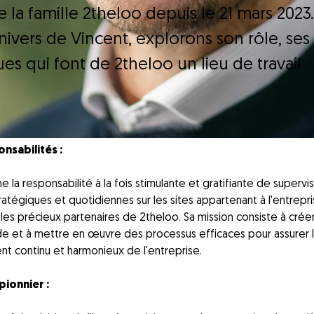
e la famille 2theloo depuis le 21 mars 2023.
ivers de Vincent, explorons son rôle, ses
ues qui font de 2theloo un lieu de travail
nsabilités :
 la responsabilité à la fois stimulante et gratifiante de supervis
ratégiques et quotidiennes sur les sites appartenant à l'entrepr
 les précieux partenaires de 2theloo. Sa mission consiste à crée
ide et à mettre en œuvre des processus efficaces pour assurer 
t continu et harmonieux de l'entreprise.
pionnier :