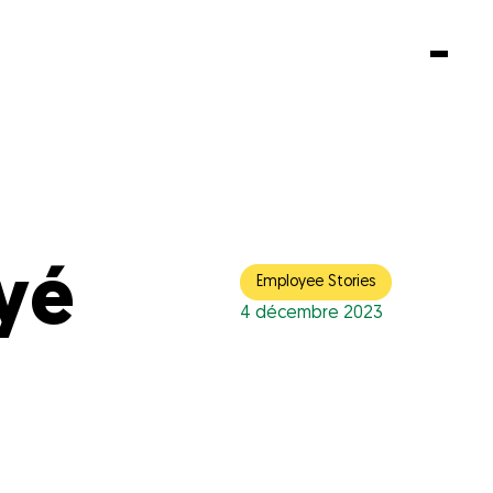
LANGUE
EN
NL
FR
DE
ES
oyé
Employee Stories
4 décembre 2023
Follow us
Instagram
LinkedIn
Youtube