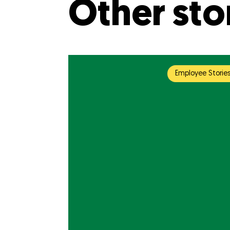
Other sto
Employee Storie