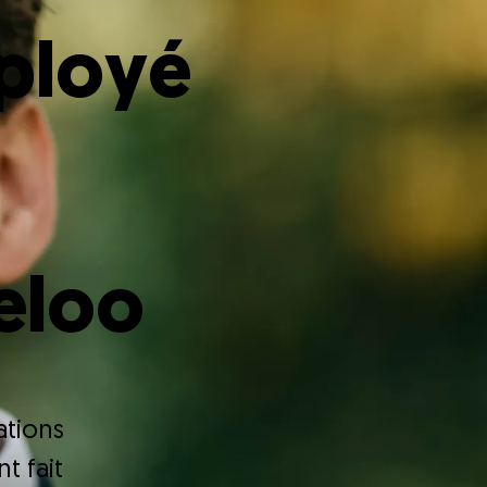
mployé
eloo
ations
t fait