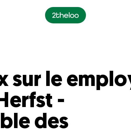
ux sur le empl
Herfst -
tion
ble des