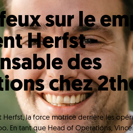
 feux sur le e
ent Herfst -
nsable des
ions chez 2th
Herfst, la force motrice derrière les opér
loo. En tant que Head of Operations, Vincen