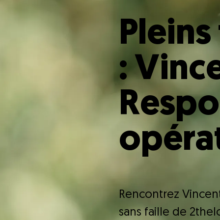
Pleins
: Vinc
Respo
opérat
Rencontrez Vincent 
sans faille de 2the