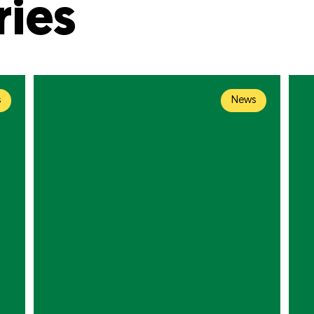
ries
s
News