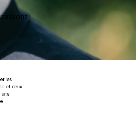
 passions
er les
ise et ceux
r une
le