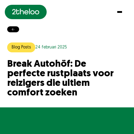
MENU
Home
Blog Posts
24 februari 2025
Concept
Break Autohöf: De
Locaties
perfecte rustplaats voor
Vouchers
reizigers die ultiem
comfort zoeken
Klantenservice
Over Ons
Ons Team
Werken bij