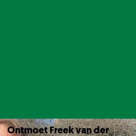
News & Media
Contact / FAQ
TAAL
EN
NL
FR
DE
ES
Follow us
Instagram
LinkedIn
Youtube
Twitter
Facebook
Ontmoet Freek van der