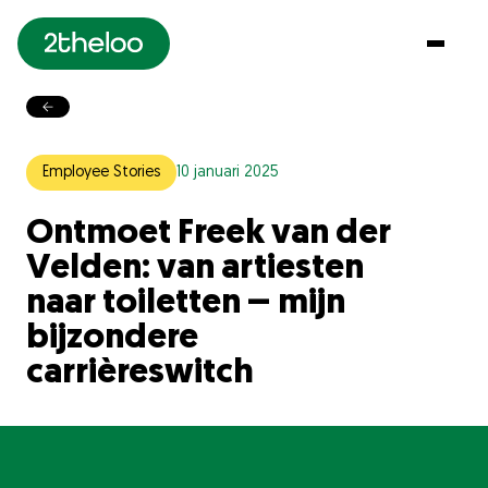
MENU
Home
Employee Stories
10 januari 2025
Concept
Ontmoet Freek van der
Locaties
Velden: van artiesten
Vouchers
naar toiletten – mijn
bijzondere
Klantenservice
carrièreswitch
Over Ons
Ons Team
Werken bij